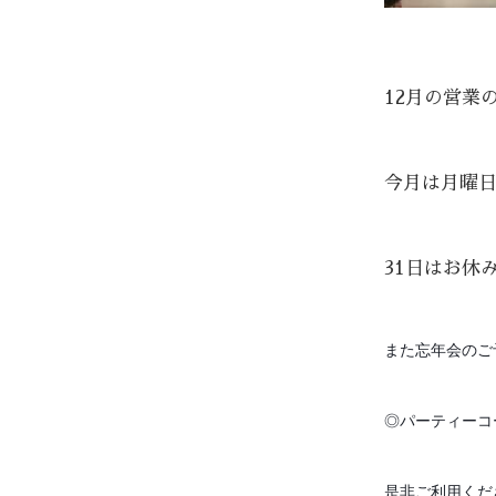
12月の営業
今月は月曜
31日はお休
また忘年会のご
◎パーティーコー
是非ご利用くだ