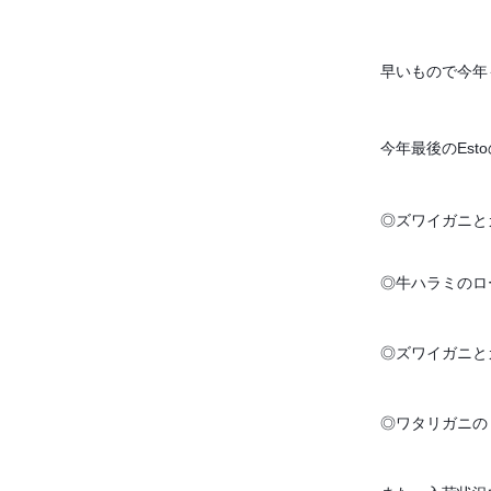
早いもので今年
今年最後のEst
◎ズワイガニと
◎牛ハラミのロー
◎ズワイガニと
◎ワタリガニのト