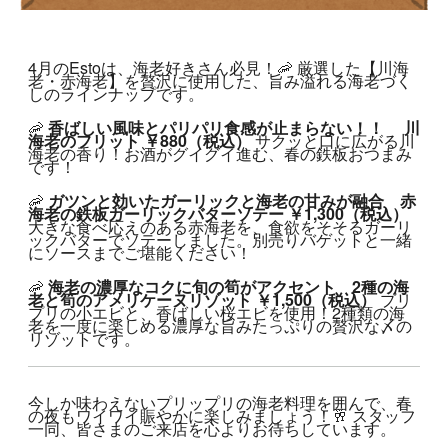
G
e
4月のEstoは、海老好きさん必見！🦐 厳選した【川海
老・赤海老】を贅沢に使用した、旨み溢れる海老づく
m
しのラインナップです。
i
n
🦐 
香ばしい風味とパリパリ食感が止まらない
！！　 
川
海老のフリット ￥880（税込）
 サクッと口に広がる川
i
海老の香り！お酒がグイグイ進む、春の鉄板おつまみ
です！
の
回
🦐 
ガツンと効いたガーリックと海老の甘みが融合
赤
海老の鉄板ガーリックバターソテー ￥1,300（税込）
答
大きな食べ応えのある赤海老を、食欲をそそるガーリ
ックバターでソテーしました。別売りバゲットと一緒
にソースまでご堪能ください！
🦐 
海老の濃厚なコクに旬の筍がアクセント
2種の海
老と筍のアメリケーヌリゾット ￥1,500（税込）
 プリ
プリの小エビと、香ばしい桜エビを使用！2種類の海
老を一度に楽しめる濃厚な旨みたっぷりの贅沢な〆の
リゾットです。
今しか味わえないプリップリの海老料理を囲んで、春
の夜もワイワイ賑やかに楽しみましょう！🥂 スタッフ
一同、皆さまのご来店を心よりお待ちしています。