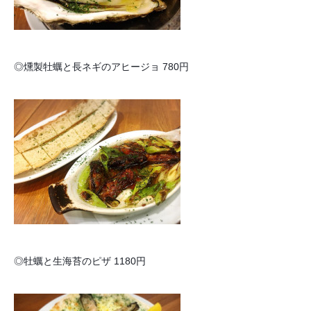
◎燻製牡蠣と長ネギのアヒージョ 780円
◎牡蠣と生海苔のピザ 1180円