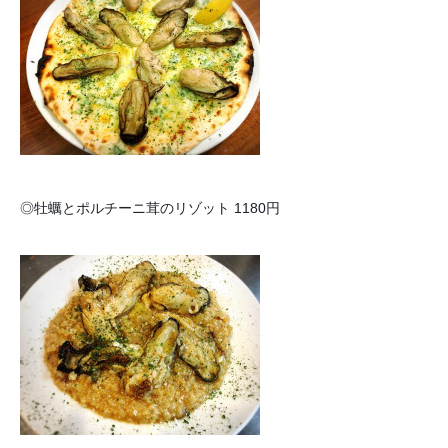
◎牡蠣とポルチーニ茸のリゾット 1180円