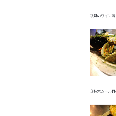
◎貝のワイン蒸し
◎特大ムール貝の